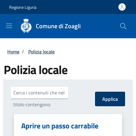
Salta al contenuto principale
Skip to footer content
Regione Liguria
Comune di Zoagli
Briciole di pane
Home
/
Polizia locale
Polizia locale
Cerca i contenuti che nel
titolo contengono:
Aprire un passo carrabile