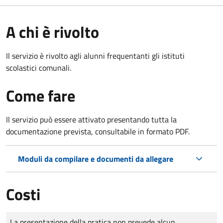
A chi è rivolto
Il servizio è rivolto agli alunni frequentanti gli istituti
scolastici comunali.
Come fare
Il servizio può essere attivato presentando tutta la
documentazione prevista, consultabile in formato PDF.
Moduli da compilare e documenti da allegare
Costi
Tipo di pagamento
Importo
La presentazione della pratica non prevede alcun