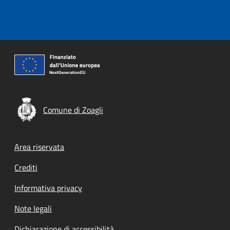
Comune di Zoagli
Footer menu
Area riservata
Crediti
Informativa privacy
Note legali
Dichiarazione di accessibilità