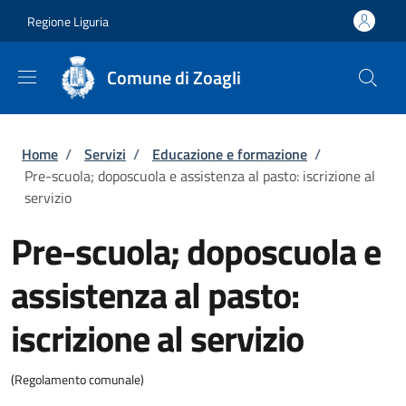
Salta al contenuto principale
Skip to footer content
Regione Liguria
Comune di Zoagli
Briciole di pane
Home
/
Servizi
/
Educazione e formazione
/
Pre-scuola; doposcuola e assistenza al pasto: iscrizione al
servizio
Pre-scuola; doposcuola e
assistenza al pasto:
iscrizione al servizio
(Regolamento comunale)