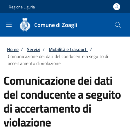
Salta al contenuto principale
Skip to footer content
Regione Liguria
Comune di Zoagli
Briciole di pane
Home
/
Servizi
/
Mobilità e trasporti
/
Comunicazione dei dati del conducente a seguito di
accertamento di violazione
Comunicazione dei dati
del conducente a seguito
di accertamento di
violazione