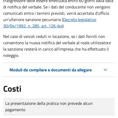
trasgressore deve essere effettuata entro 60 giorni dalla data
di notifica del verbale.
Se i dati del conducente non vengono
comunicati entro i termini previsti, verrà accertata d'ufficio
un'ulteriore sanzione pecuniaria (
Decreto legislativo
30/04/1992, n. 285, art. 126-bis
).
Nel caso di veicoli ceduti in locazione, se i dati forniti non
consentono la nuova notifica del verbale al reale utilizzatore
la sanzione resterà in carico all'impresa che ha effettuato il
noleggio.
Moduli da compilare e documenti da allegare
Costi
Tipo di pagamento
Importo
La presentazione della pratica non prevede alcun
pagamento