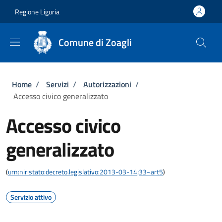
Salta al contenuto principale
Skip to footer content
Regione Liguria
Comune di Zoagli
Briciole di pane
Home
/
Servizi
/
Autorizzazioni
/
Accesso civico generalizzato
Accesso civico
generalizzato
(
urn:nir:stato:decreto.legislativo:2013-03-14;33~art5
)
Servizio attivo