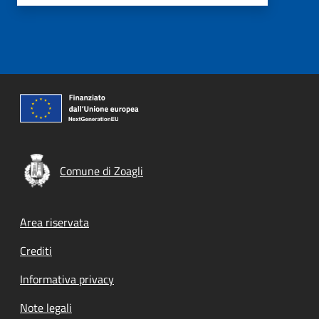
Comune di Zoagli
Footer menu
Area riservata
Crediti
Informativa privacy
Note legali