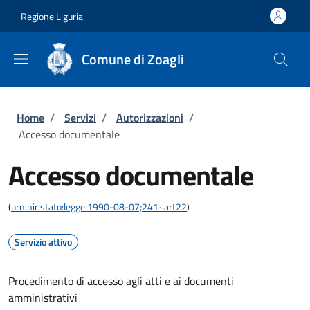
Salta al contenuto principale
Skip to footer content
Regione Liguria
Comune di Zoagli
Briciole di pane
Home
/
Servizi
/
Autorizzazioni
/
Accesso documentale
Accesso documentale
(
urn:nir:stato:legge:1990-08-07;241~art22
)
Servizio attivo
Procedimento di accesso agli atti e ai documenti
amministrativi