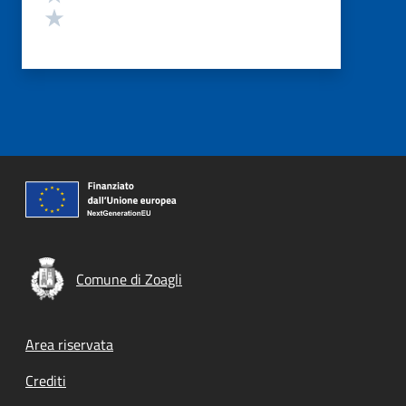
Valuta 1 stelle su 5
Comune di Zoagli
Footer menu
Area riservata
Crediti