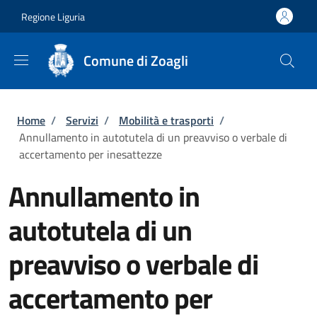
Salta al contenuto principale
Skip to footer content
Regione Liguria
Comune di Zoagli
Briciole di pane
Home
/
Servizi
/
Mobilità e trasporti
/
Annullamento in autotutela di un preavviso o verbale di
accertamento per inesattezze
Annullamento in
autotutela di un
preavviso o verbale di
accertamento per