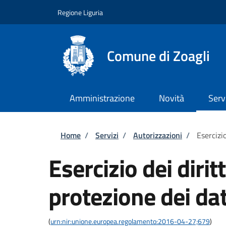
Salta al contenuto principale
Skip to footer content
Regione Liguria
Comune di Zoagli
Amministrazione
Novità
Serv
Briciole di pane
Home
/
Servizi
/
Autorizzazioni
/
Esercizio
Esercizio dei dirit
protezione dei dat
(
urn:nir:unione.europea.regolamento:2016-04-27;679
)