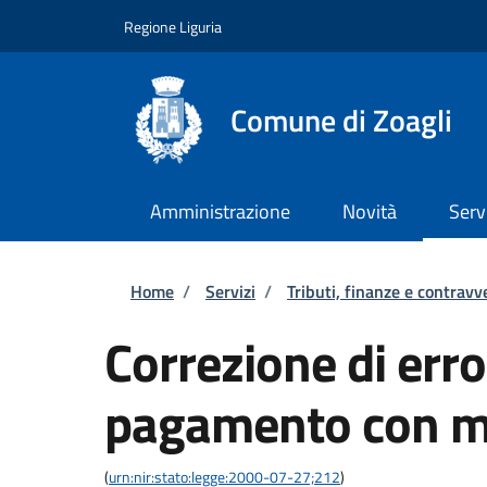
Salta al contenuto principale
Skip to footer content
Regione Liguria
Comune di Zoagli
Amministrazione
Novità
Serv
Briciole di pane
Home
/
Servizi
/
Tributi, finanze e contravv
Correzione di error
pagamento con m
(
urn:nir:stato:legge:2000-07-27;212
)