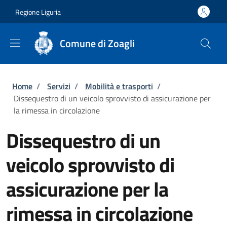
Salta al contenuto principale
Skip to footer content
Regione Liguria
Comune di Zoagli
Briciole di pane
Home
/
Servizi
/
Mobilità e trasporti
/
Dissequestro di un veicolo sprovvisto di assicurazione per
la rimessa in circolazione
Dissequestro di un
veicolo sprovvisto di
assicurazione per la
rimessa in circolazione