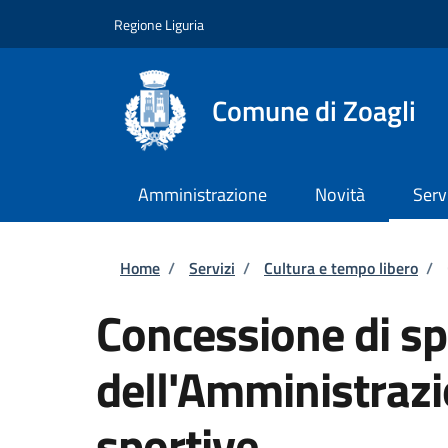
Salta al contenuto principale
Skip to footer content
Regione Liguria
Comune di Zoagli
Amministrazione
Novità
Serv
Briciole di pane
Home
/
Servizi
/
Cultura e tempo libero
/
Concessione di sp
dell'Amministrazi
sportive