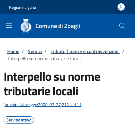
Salta al contenuto principale
Skip to footer content
Regione Liguria
Comune di Zoagli
Briciole di pane
Home
/
Servizi
/
Tributi, finanze e contravvenzioni
/
Interpello su norme tributarie locali
Interpello su norme
tributarie locali
(
urn:nir:stato:legge:2000-07-27;212~art11
)
Servizio attivo