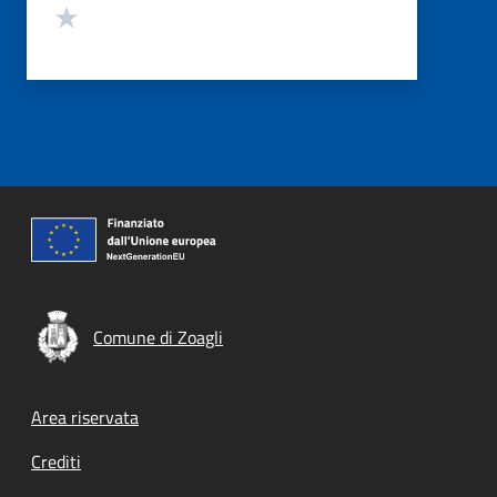
Valuta 1 stelle su 5
Comune di Zoagli
Footer menu
Area riservata
Crediti