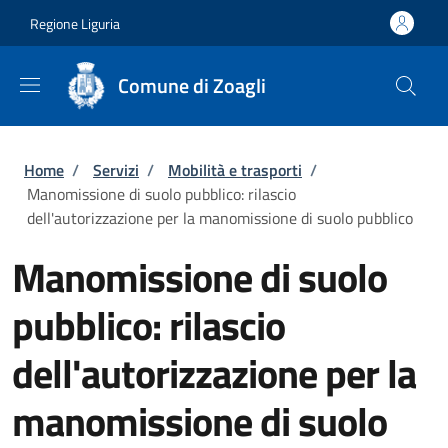
Salta al contenuto principale
Skip to footer content
Regione Liguria
Comune di Zoagli
Briciole di pane
Home
/
Servizi
/
Mobilità e trasporti
/
Manomissione di suolo pubblico: rilascio
dell'autorizzazione per la manomissione di suolo pubblico
Manomissione di suolo
pubblico: rilascio
dell'autorizzazione per la
manomissione di suolo