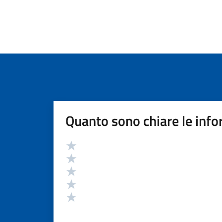
Quanto sono chiare le info
Valutazione
Valuta 5 stelle su 5
Valuta 4 stelle su 5
Valuta 3 stelle su 5
Valuta 2 stelle su 5
Valuta 1 stelle su 5