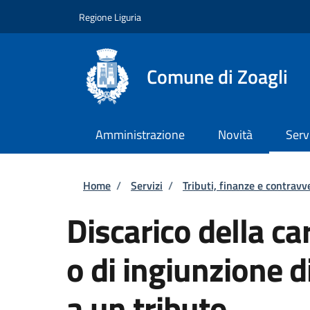
Salta al contenuto principale
Skip to footer content
Regione Liguria
Comune di Zoagli
Amministrazione
Novità
Serv
Briciole di pane
Home
/
Servizi
/
Tributi, finanze e contravv
Discarico della c
o di ingiunzione 
a un tributo