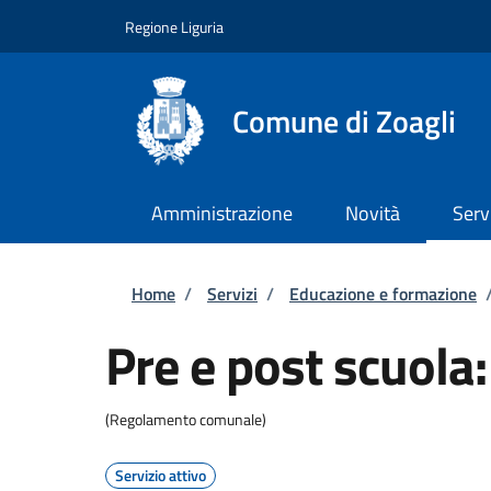
Salta al contenuto principale
Skip to footer content
Regione Liguria
Comune di Zoagli
Amministrazione
Novità
Serv
Briciole di pane
Home
/
Servizi
/
Educazione e formazione
Pre e post scuola:
(Regolamento comunale)
Servizio attivo