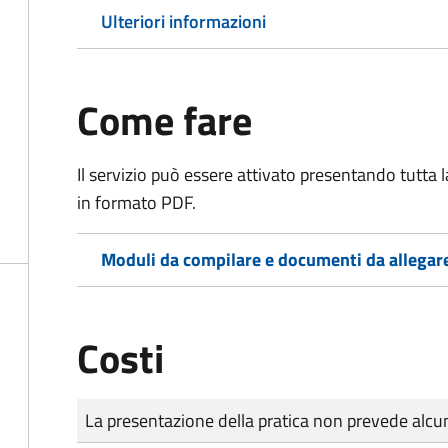
Ulteriori informazioni
Come fare
Il servizio può essere attivato presentando tutta
in formato PDF.
Moduli da compilare e documenti da allegar
Costi
Tipo di pagamento
Importo
La presentazione della pratica non prevede al