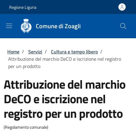
Salta al contenuto principale
Skip to footer content
Regione Liguria
Comune di Zoagli
Briciole di pane
Home
/
Servizi
/
Cultura e tempo libero
/
Attribuzione del marchio DeCO e iscrizione nel registro
per un prodotto
Attribuzione del marchio
DeCO e iscrizione nel
registro per un prodotto
(Regolamento comunale)