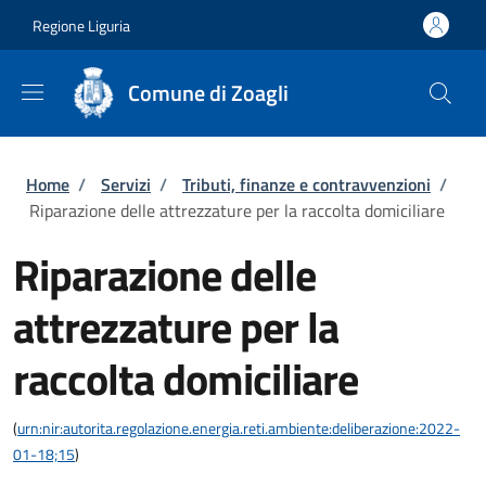
Salta al contenuto principale
Skip to footer content
Regione Liguria
Comune di Zoagli
Briciole di pane
Home
/
Servizi
/
Tributi, finanze e contravvenzioni
/
Riparazione delle attrezzature per la raccolta domiciliare
Riparazione delle
attrezzature per la
raccolta domiciliare
(
urn:nir:autorita.regolazione.energia.reti.ambiente:deliberazione:2022-
01-18;15
)