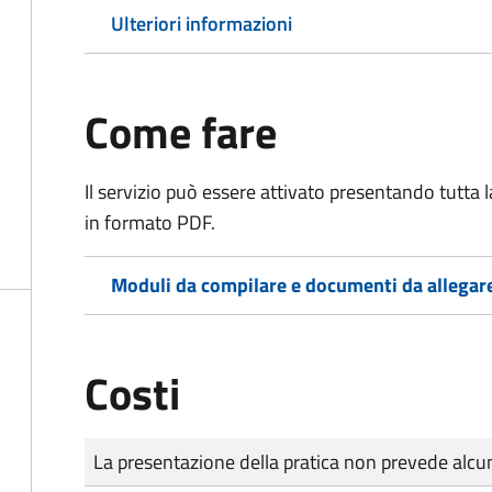
Ulteriori informazioni
Come fare
Il servizio può essere attivato presentando tutta
in formato PDF.
Moduli da compilare e documenti da allegar
Costi
Tipo di pagamento
Importo
La presentazione della pratica non prevede al