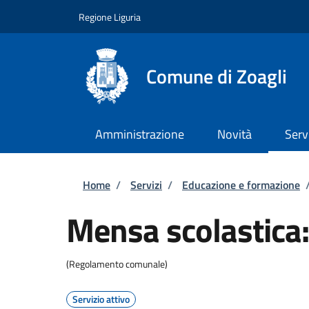
Salta al contenuto principale
Skip to footer content
Regione Liguria
Comune di Zoagli
Amministrazione
Novità
Serv
Briciole di pane
Home
/
Servizi
/
Educazione e formazione
Mensa scolastica: 
(Regolamento comunale)
Servizio attivo