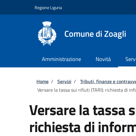
Salta al contenuto principale
Skip to footer content
Regione Liguria
Comune di Zoagli
Amministrazione
Novità
Serv
Briciole di pane
Home
/
Servizi
/
Tributi, finanze e contravv
Versare la tassa sui rifiuti (TARI): richiesta di in
Versare la tassa su
richiesta di inform