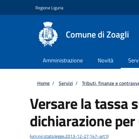
Salta al contenuto principale
Skip to footer content
Regione Liguria
Comune di Zoagli
Amministrazione
Novità
Serv
Briciole di pane
Home
/
Servizi
/
Tributi, finanze e contravv
Versare la tassa su
dichiarazione per
(
urn:nir:stato:legge:2013-12-27;147~art1
)