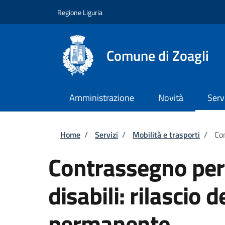
Salta al contenuto principale
Skip to footer content
Regione Liguria
Comune di Zoagli
Amministrazione
Novità
Serv
Briciole di pane
Home
/
Servizi
/
Mobilità e trasporti
/
Con
Contrassegno per v
disabili: rilascio
permanente