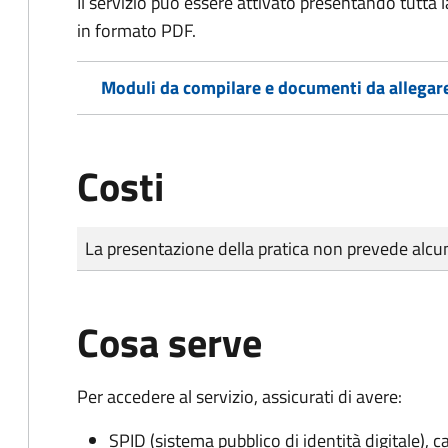
Il servizio può essere attivato presentando tutta
in formato PDF.
Moduli da compilare e documenti da allegar
Costi
Tipo di pagamento
Importo
La presentazione della pratica non prevede al
Cosa serve
Per accedere al servizio, assicurati di avere:
SPID (sistema pubblico di identità digitale), ca