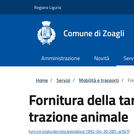
Salta al contenuto principale
Skip to footer content
Regione Liguria
Comune di Zoagli
Amministrazione
Novità
Serv
Briciole di pane
Home
/
Servizi
/
Mobilità e trasporti
/
For
Fornitura della ta
trazione animale
(
urn:nir:stato:decreto.legislativo:1992-04-30;285~art67
)