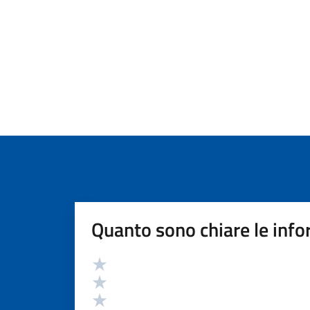
Quanto sono chiare le info
Valutazione
Valuta 5 stelle su 5
Valuta 4 stelle su 5
Valuta 3 stelle su 5