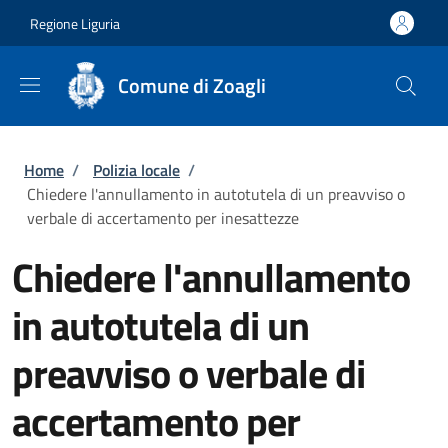
Salta al contenuto principale
Skip to footer content
Regione Liguria
Comune di Zoagli
Briciole di pane
Home
/
Polizia locale
/
Chiedere l'annullamento in autotutela di un preavviso o
verbale di accertamento per inesattezze
Chiedere l'annullamento
in autotutela di un
preavviso o verbale di
accertamento per