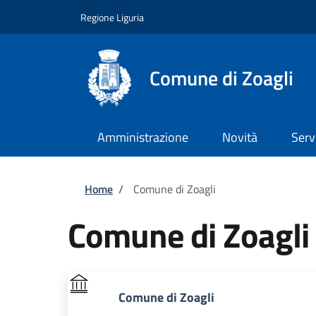
Salta al contenuto principale
Skip to footer content
Regione Liguria
Comune di Zoagli
Amministrazione
Novità
Serv
Briciole di pane
Home
/
Comune di Zoagli
Comune di Zoagli
Comune di Zoagli