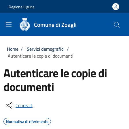
Salta al contenuto principale
Skip to footer content
Regione Liguria
Comune di Zoagli
Briciole di pane
Home
/
Servizi demografici
/
Autenticare le copie di documenti
Autenticare le copie di
documenti
Condividi
Normativa di riferimento