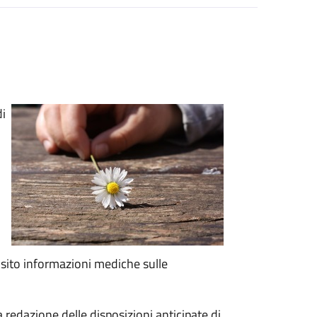
di
o
isito informazioni mediche sulle
 redazione delle disposizioni anticipate di