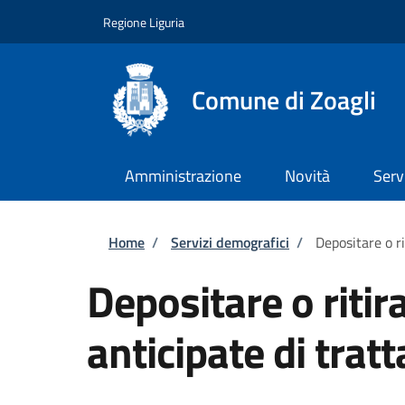
Salta al contenuto principale
Skip to footer content
Regione Liguria
Comune di Zoagli
Amministrazione
Novità
Serv
Briciole di pane
Home
/
Servizi demografici
/
Depositare o ri
Depositare o ritir
anticipate di tra