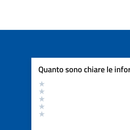
Quanto sono chiare le info
Valutazione
Valuta 5 stelle su 5
Valuta 4 stelle su 5
Valuta 3 stelle su 5
Valuta 2 stelle su 5
Valuta 1 stelle su 5