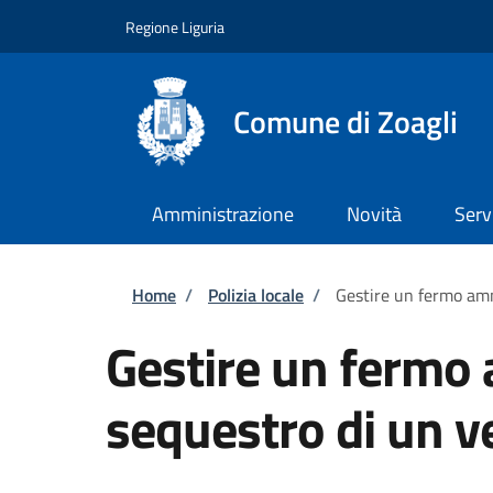
Salta al contenuto principale
Skip to footer content
Regione Liguria
Comune di Zoagli
Amministrazione
Novità
Serv
Briciole di pane
Home
/
Polizia locale
/
Gestire un fermo amm
Gestire un fermo 
sequestro di un v