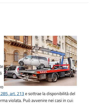
te
di
vo
 285, art. 213
e sottrae la disponibilità del
orma violata. Può avvenire nei casi in cui: