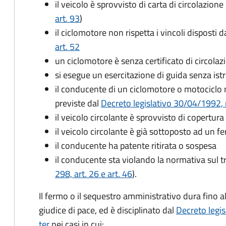
il veicolo è sprovvisto di carta di circolazione 
art. 93
)
il ciclomotore non rispetta i vincoli disposti d
art. 52
un ciclomotore è senza certificato di circola
si esegue un esercitazione di guida senza istr
il conducente di un ciclomotore o motociclo
previste dal
Decreto legislativo 30/04/1992, 
il veicolo circolante è sprovvisto di copertura 
il veicolo circolante è già sottoposto ad un 
il conducente ha patente ritirata o sospesa
il conducente sta violando la normativa sul tr
298, art. 26 e art. 46
).
Il fermo o il sequestro amministrativo dura fino a
giudice di pace, ed è disciplinato dal
Decreto legis
ter
nei casi in cui: