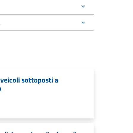
a
veicoli sottoposti a
o