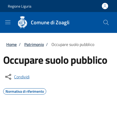
Salta al contenuto principale
Skip to footer content
Regione Liguria
Comune di Zoagli
Briciole di pane
Home
/
Patrimonio
/
Occupare suolo pubblico
Occupare suolo pubblico
Condividi
Normativa di riferimento