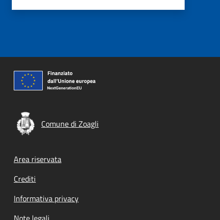
Comune di Zoagli
Footer menu
Area riservata
Crediti
Informativa privacy
Note legali