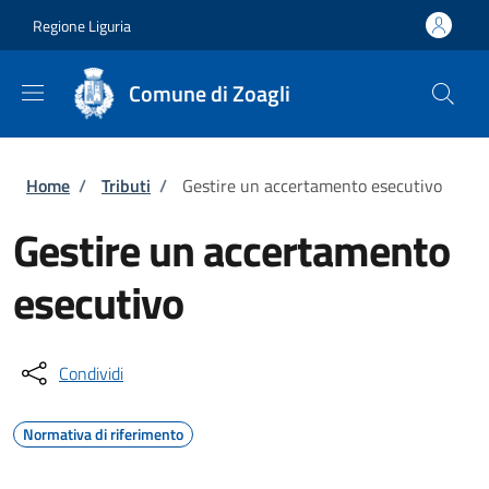
Salta al contenuto principale
Skip to footer content
Regione Liguria
Comune di Zoagli
Briciole di pane
Home
/
Tributi
/
Gestire un accertamento esecutivo
Gestire un accertamento
esecutivo
Condividi
Normativa di riferimento