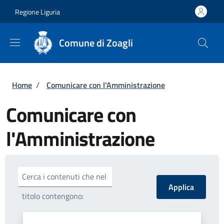
Salta al contenuto principale
Skip to footer content
Regione Liguria
Comune di Zoagli
Briciole di pane
Home
/
Comunicare con l'Amministrazione
Comunicare con
l'Amministrazione
Cerca i contenuti che nel
titolo contengono: