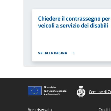
Chiedere il contrassegno per
veicoli a servizio dei disabili
VAI ALLA PAGINA
Comune di Zo
Area riservata
Crediti