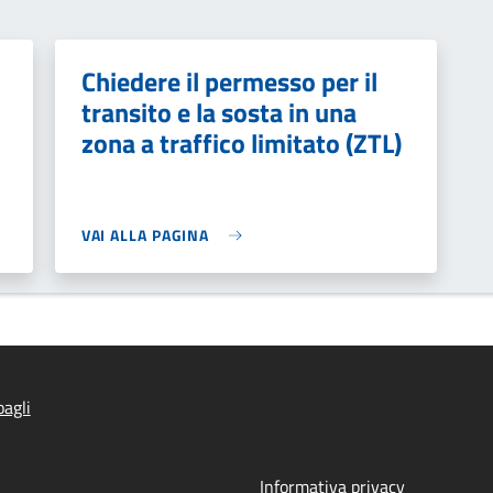
Chiedere il permesso per il
transito e la sosta in una
zona a traffico limitato (ZTL)
VAI ALLA PAGINA
agli
Informativa privacy