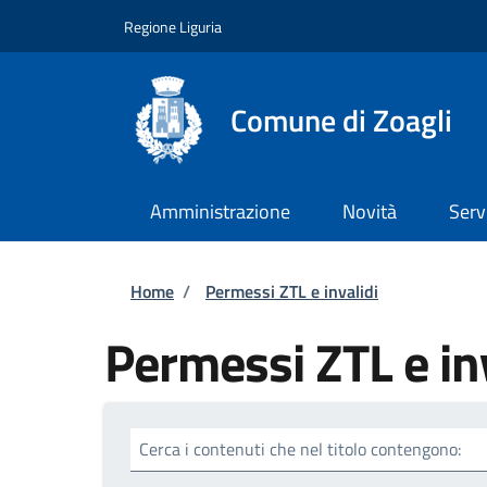
Salta al contenuto principale
Skip to footer content
Regione Liguria
Comune di Zoagli
Amministrazione
Novità
Serv
Briciole di pane
Home
/
Permessi ZTL e invalidi
Permessi ZTL e in
Cerca i contenuti che nel titolo contengono: