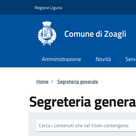
Salta al contenuto principale
Skip to footer content
Regione Liguria
Comune di Zoagli
Amministrazione
Novità
Serv
Briciole di pane
Home
/
Segreteria generale
Segreteria genera
Cerca i contenuti che nel titolo contengono: