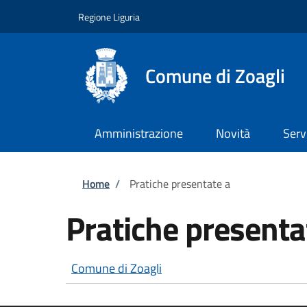
Salta al contenuto principale
Skip to footer content
Regione Liguria
Comune di Zoagli
Amministrazione
Novità
Serv
Briciole di pane
Home
/
Pratiche presentate a
Pratiche presenta
Comune di Zoagli