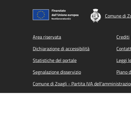
Comune di Zo
Footer menu
Area riservata
Crediti
Dichiarazione di accessibilità
Contatt
Statistiche del portale
Leggi l
Segnalazione disservizio
Piano d
Comune di Zoagli - Partita IVA dell'amministraz