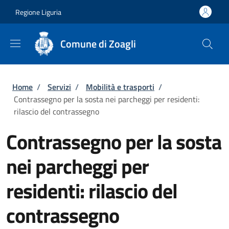
Salta al contenuto principale
Skip to footer content
Regione Liguria
Comune di Zoagli
Briciole di pane
Home
/
Servizi
/
Mobilità e trasporti
/
Contrassegno per la sosta nei parcheggi per residenti:
rilascio del contrassegno
Contrassegno per la sosta
nei parcheggi per
residenti: rilascio del
contrassegno