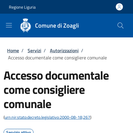
Salta al contenuto principale
Skip to footer content
Regione Liguria
Comune di Zoagli
Briciole di pane
Home
/
Servizi
/
Autorizzazioni
/
Accesso documentale come consigliere comunale
Accesso documentale
come consigliere
comunale
(
urn:nir:stato:decreto.legislativo:2000-08-18;267
)
Servizio attivo