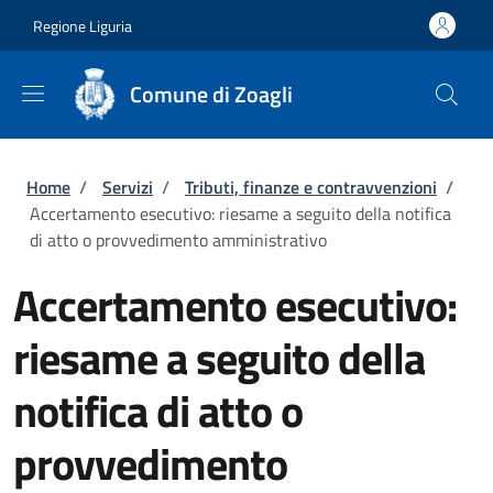
Salta al contenuto principale
Skip to footer content
Regione Liguria
Comune di Zoagli
Briciole di pane
Home
/
Servizi
/
Tributi, finanze e contravvenzioni
/
Accertamento esecutivo: riesame a seguito della notifica
di atto o provvedimento amministrativo
Accertamento esecutivo:
riesame a seguito della
notifica di atto o
provvedimento