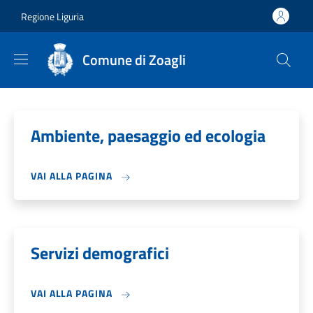
Salta al contenuto principale
Skip to footer content
Regione Liguria
Comune di Zoagli
Ambiente, paesaggio ed ecologia
VAI ALLA PAGINA
Servizi demografici
VAI ALLA PAGINA